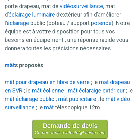
porte drapeau, mat de
vidéosurveillance
, mat
d’
éclairage
luminaire
d’extérieur afin d’améliorer
l’
éclairage
public (poteau / support
potence
). Notre
équipe est à vottre disposition pour tous vos
besoins en équipement ; une réponse rapide vous
donnera toutes les précisions nécessaires.
mât
s proposés
:
mât pour drapeau en fibre de verre
; le
mât drapeau
en SVR
; le
mât éolienne
;
mât éclaraige extérieur
; le
mât éclairage public
;
mât publicitaire
; le
mât vidéo
surveillance
; le
mât
télescopique 12m.
Demande de devis
Ou par email à lafeste@lafeste.com