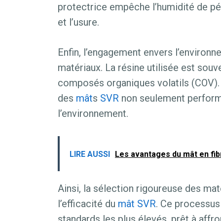
protectrice empêche l’humidité de pé
et l’usure.
Enfin, l’engagement envers l’environn
matériaux. La résine utilisée est sou
composés organiques volatils (COV). 
des
mât
s
SVR
non seulement perform
l’environnement.
LIRE AUSSI
Les avantages du mât en fib
Ainsi, la sélection rigoureuse des matér
l’efficacité du
mât
SVR
. Ce processus
standards les plus élevés, prêt à affro