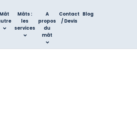
Mât
Mâts :
A
Contact
Blog
autre
les
propos
/ Devis
services
du
mât