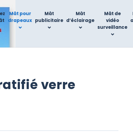
ez
Mât pour
Mât
Mât
Mât de
ât
drapeaux
publicitaire
d’éclairage
vidéo
surveillance
atifié verre