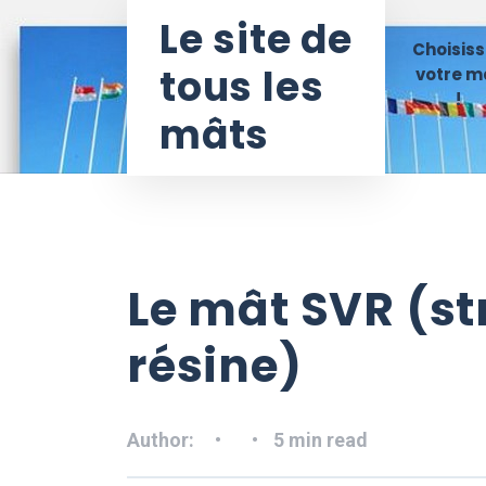
Le site de
Choisiss
tous les
votre m
!
mâts
Le mât SVR (str
résine)
Author:
5 min read