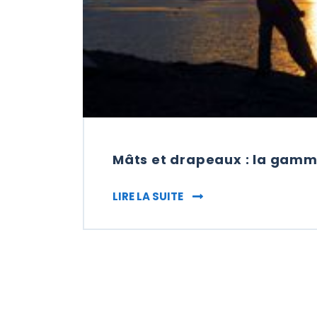
Mâts et drapeaux : la gam
MÂTS ET DRAPEAUX : L
LIRE LA SUITE