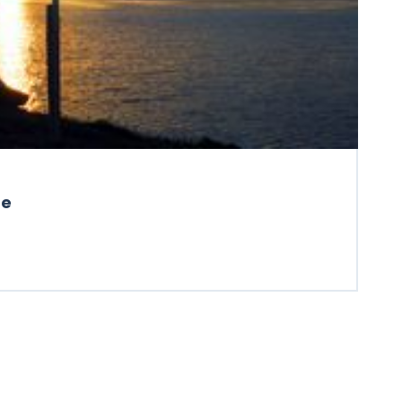
me
A GAMME