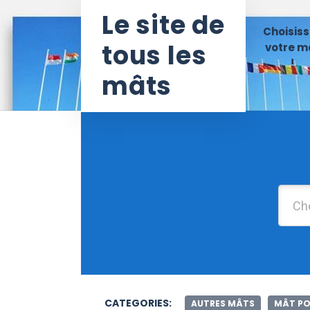
Le site de
Choisiss
tous les
votre m
!
mâts
CATEGORIES:
AUTRES MÂTS
MÂT PO