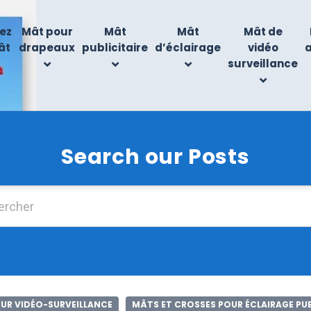
ez
Mât pour
Mât
Mât
Mât de
ât
drapeaux
publicitaire
d’éclairage
vidéo
surveillance
Search our Posts
Chercher :
UR VIDÉO-SURVEILLANCE
MÂTS ET CROSSES POUR ÉCLAIRAGE PU