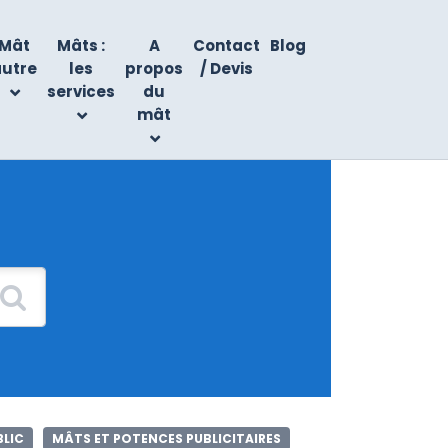
Mât
Mâts :
A
Contact
Blog
autre
les
propos
/ Devis
services
du
mât
BLIC
MÂTS ET POTENCES PUBLICITAIRES