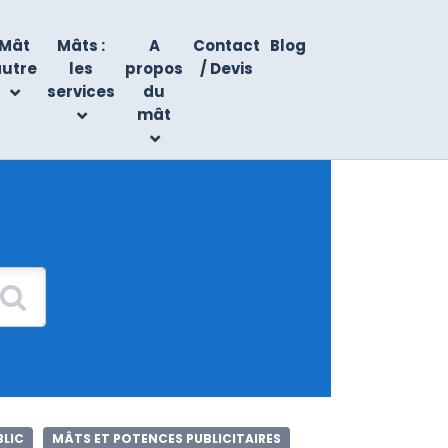
Mât
Mâts :
A
Contact
Blog
autre
les
propos
/ Devis
services
du
mât
BLIC
MÂTS ET POTENCES PUBLICITAIRES