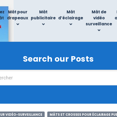
ez
Mât pour
Mât
Mât
Mât de
ât
drapeaux
publicitaire
d’éclairage
vidéo
surveillance
Search our Posts
Chercher :
UR VIDÉO-SURVEILLANCE
MÂTS ET CROSSES POUR ÉCLAIRAGE PU